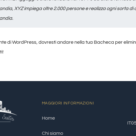
andia, XYZ impiega oltre 2.000 persone e realizza ogni sorta di
andia.
te di WordPress, dovresti andare nella tua
Bacheca
per elimin
i!
MAGGIORI INFORMAZIONI
Home
IT0
Chi siamo