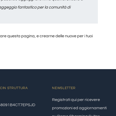
 aggeggio fantastico per la comunità di
are questa pagina, e crearne delle nuove per i tuoi
CIN STRUTTURA
NEWSLETTER
Registrati qui per ricevere
58091B4CT7EPSJD
promozioni ed aggiornamenti