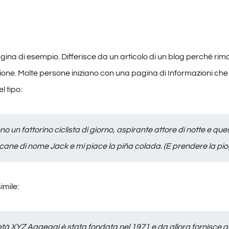
ina di esempio. Differisce da un articolo di un blog perché rima
one. Molte persone iniziano con una pagina di Informazioni che li
l tipo:
no un fattorino ciclista di giorno, aspirante attore di notte e que
ane di nome Jack e mi piace la piña colada. (E prendere la pio
imile:
tà XYZ Aggeggi è stata fondata nel 1971 e da allora fornisce al