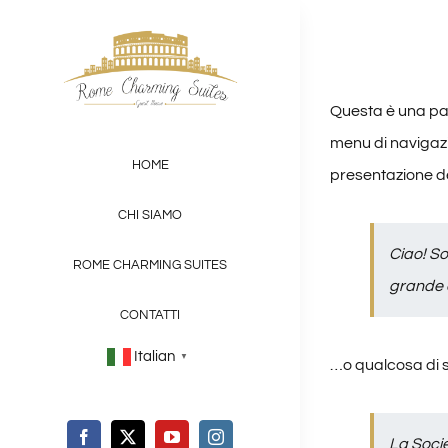
Salta
al
contenuto
Questa è una pag
menu di navigazi
HOME
presentazione de
CHI SIAMO
Ciao! So
ROME CHARMING SUITES
grande c
CONTATTI
Italian
▼
…o qualcosa di s
La Socie