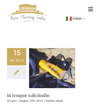
Salta
Toggle
al
Naviga
contenuto
Italian
▼
HOME
CHI SIAMO
15
ROME CHARMING SUITES
06, 2015
CONTATTI
In tempor solicitudin
Di
Luca
|
Giugno 15th, 2015
|
Events
,
News