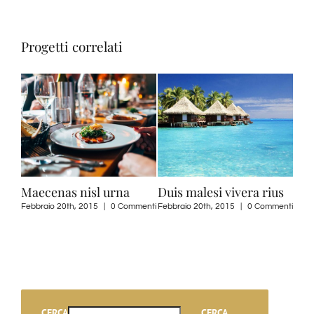
Progetti correlati
lesi vivera rius
Neque porro quisquam
Sed ut perspici
0th, 2015
|
0 Commenti
Maggio 21st, 2015
|
0 Commenti
Maggio 21st, 2015
|
CERCA
CERCA