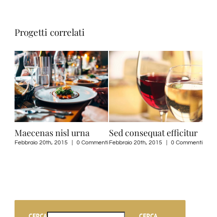
Progetti correlati
sequat efficitur
Proin eget mi tortor
Neque porro 
0th, 2015
|
0 Commenti
Febbraio 20th, 2015
|
0 Commenti
Maggio 21st, 2015
|
CERCA
CERCA