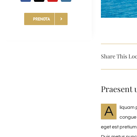
PRENOTA
Share This Loc
Praesent 
A
liquam p
congue 
eget est pretium
Duis metus nunc