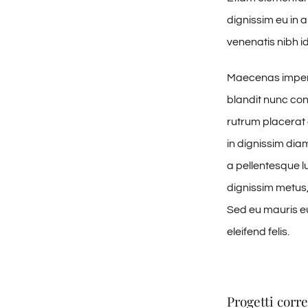
dignissim eu in
venenatis nibh id
Maecenas imperd
blandit nunc con
rutrum placerat 
in dignissim dia
a pellentesque lu
dignissim metus, 
Sed eu mauris eui
eleifend felis.
Progetti corre