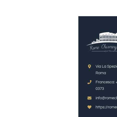
Via La Spezi
Roma
Francesca: 
0373
info@romec
https://rom