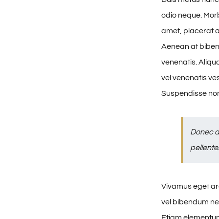
odio neque. Morbi
amet, placerat au
Aenean at biben
venenatis. Aliqu
vel venenatis ve
Suspendisse non
Donec a
pellente
Vivamus eget arc
vel bibendum nec
Etiam elementum 