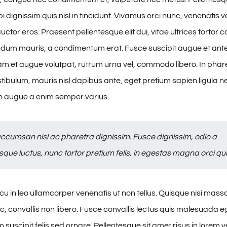
 dignissim quis nisl in tincidunt. Vivamus orci nunc, venenatis ve
ctor eros. Praesent pellentesque elit dui, vitae ultrices tortor
dum mauris, a condimentum erat. Fusce suscipit augue et ant
am et augue volutpat, rutrum urna vel, commodo libero. In phare
stibulum, mauris nisl dapibus ante, eget pretium sapien ligula 
 augue a enim semper varius.
ccumsan nisl ac pharetra dignissim. Fusce dignissim, odio a
sque luctus, nunc tortor pretium felis, in egestas magna orci qui
u in leo ullamcorper venenatis ut non tellus. Quisque nisi mas
, convallis non libero. Fusce convallis lectus quis malesuada e
suscipit felis sed ornare. Pellentesque sit amet risus in lorem 