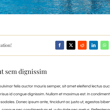
ation!
ut sem dignissim
ulvinar felis auctor mauris semper, sit amet eleifend lectus auc
risus id congue dignissim. Nullam et maximus est. In condime
 sodales. Donec ipsum ante, tincidunt ac justo ut, egestas biben
, congue nec condimentum et, vulputate nec metus. Pellentesqu