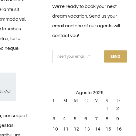
We're ready to book your next
l ante sit
dream vacation. Send us your
 commodo vel.
email and one of our agents will
e faucibus
contact you!
tra, tortor
nec neque.
SEND
s dui
Agosto 2026
L
M
M
G
V
S
D
1
2
sa, consequat
3
4
5
6
7
8
9
gestas.
10
11
12
13
14
15
16
vestibulum