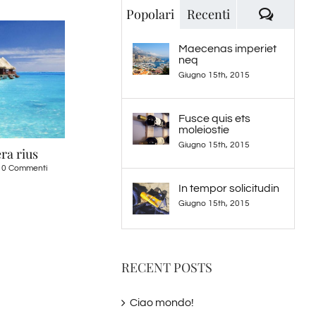
Comme
Popolari
Recenti
Maecenas imperiet
neq
Giugno 15th, 2015
Fusce quis ets
moleiostie
Giugno 15th, 2015
ra rius
Nullam non augue eget
Sed ut perspiciat
0 Commenti
Febbraio 20th, 2015
|
0 Commenti
Maggio 21st, 2015
|
0 
In tempor solicitudin
Giugno 15th, 2015
RECENT POSTS
Ciao mondo!