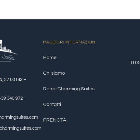
MAGGIORI INFORMAZIONI
Home
IT0
Chi siamo
a, 37 00182 –
Rome Charming Suites
+39 340 972
Contatti
harmingsuites.com
PRENOTA
echarmingsuites.com