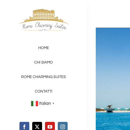
Salta
al
contenuto
View
Larger
HOME
Image
CHI SIAMO
ROME CHARMING SUITES
CONTATTI
Italian
▼