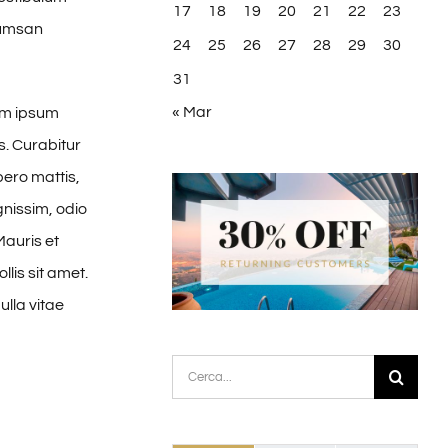
17
18
19
20
21
22
23
cumsan
24
25
26
27
28
29
30
31
« Mar
um ipsum
s. Curabitur
bero mattis,
gnissim, odio
Mauris et
lis sit amet.
ulla vitae
Cerca
per: