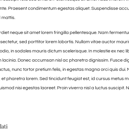
 ante. Praesent condimentum egestas aliquet. Suspendisse ac
 mattis.
iet neque sit amet lorem fringilla pellentesque. Nam ferment
sectetur, sed porttitor lorem lobortis. Nullam vitae auctor mauri
odio, in sodales mauris dictum scelerisque. In molestie ex nec li
m lacinia. Donec accumsan nisl ac pharetra dignissim. Fusce di
ctus, nunc tortor pretium felis, in egestas magna orci quis dui. 
et pharetra lorem. Sed tincidunt feugiat est, id cursus metus mol
smod nisi egestas laoreet. Proin viverra nisl a luctus suscipit. N
lati